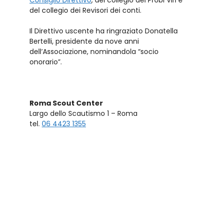
Consiglio Direttivo
, del collegio dei Probi Viri e
del collegio dei Revisori dei conti.
Il Direttivo uscente ha ringraziato Donatella
Bertelli, presidente da nove anni
dell’Associazione, nominandola “socio
onorario”.
Roma Scout Center
Largo dello Scautismo 1 – Roma
tel.
06 4423 1355