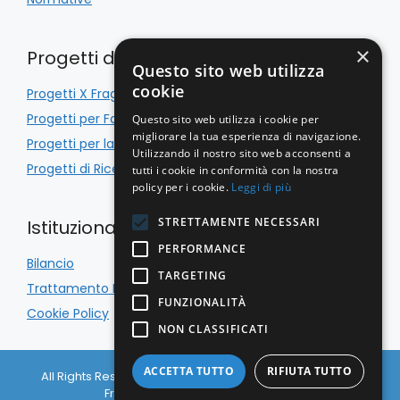
×
Progetti di Inclusione
Questo sito web utilizza
cookie
Progetti X Fragile
Progetti per Famiglie
Questo sito web utilizza i cookie per
migliorare la tua esperienza di navigazione.
Progetti per la Scuola
Utilizzando il nostro sito web acconsenti a
Progetti di Ricerca
tutti i cookie in conformità con la nostra
policy per i cookie.
Leggi di più
STRETTAMENTE NECESSARI
Istituzionale
PERFORMANCE
Bilancio
TARGETING
Trattamento Dati
FUNZIONALITÀ
Cookie Policy
NON CLASSIFICATI
ACCETTA TUTTO
RIFIUTA TUTTO
All Rights Reserved © Associazione Italiana Sindrome X
Fragile APS 2026 C.F. 97133650156