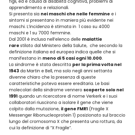
figli, ed è causa di disabilità cognitiva, problemi di
apprendimento e relazionali.
Si presenta sia
nei maschi che nelle femmine
e i
sintomi si presentano in maniera più evidente nei
maschi. L’incidenza è stimata in 1 caso su 4000
maschi e 1 su 7000 femmine.
Dal 2001 è inclusa nell’elenco delle
malattie
rare
stilato dal Ministero della Salute, che secondo la
definizione italiana ed europea indica quelle che si
manifestano in
meno di 5 casi ogni 10.000
.
La sindrome è stata descritta
per la prima volta nel
1943
da Martin e Bell, ma solo negli anni settanta
divenne chiaro che la presenza di queste
caratteristiche poteva essere ereditaria. Le basi
molecolari della sindrome vennero
scoperte solo nel
1991
quando un ricercatore di nome Verkerk e i suoi
collaboratori riuscirono a isolare il gene che viene
colpito dalla mutazione,
il gene FMR1
(Fragile X
Messenger Ribonucleoprotein 1) posizionato sul braccio
lungo del cromosoma X che presenta una rottura, da
cui la definizione di “X Fragile”.