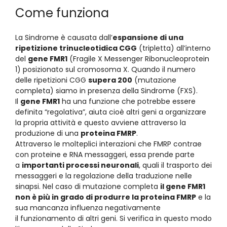
Come funziona
La Sindrome è causata dall’
espansione di una
ripetizione trinucleotidica CGG
(tripletta) all’interno
del
gene FMR1
(Fragile X Messenger Ribonucleoprotein
1) posizionato sul cromosoma X. Quando il numero
delle ripetizioni CGG
supera 200
(mutazione
completa) siamo in presenza della Sindrome (FXS).
Il
gene FMR1
ha una funzione che potrebbe essere
definita “regolativa”, aiuta cioè altri geni a organizzare
la propria attività e questo avviene attraverso la
produzione di una
proteina FMRP
.
Attraverso le molteplici interazioni che FMRP contrae
con proteine e RNA messaggeri, essa prende parte
a
importanti processi neuronali
, quali il trasporto dei
messaggeri e la regolazione della traduzione nelle
sinapsi. Nel caso di mutazione completa
il gene FMR1
non è più in grado di produrre la proteina FMRP
e la
sua mancanza influenza negativamente
il funzionamento di altri geni. Si verifica in questo modo