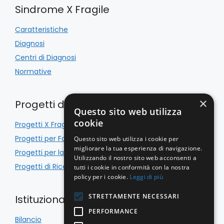
Sindrome X Fragile
Caratteristiche
Diagnosi
Centri di Diagnosi
Normative
×
Progetti di Inclusione
Questo sito web utilizza
cookie
Progetti X Fragile
Progetti per Famiglie
Questo sito web utilizza i cookie per
migliorare la tua esperienza di navigazione.
Progetti per la Scuola
Utilizzando il nostro sito web acconsenti a
Progetti di Ricerca
tutti i cookie in conformità con la nostra
policy per i cookie.
Leggi di più
STRETTAMENTE NECESSARI
Istituzionale
PERFORMANCE
Bilancio