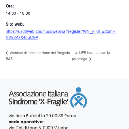
Ora:
14:30 - 18:30
Sito web:
https://us02web.zoom.us/webinar/register/WN_yTdHw2bmR
NK92AzX4ouCNA
x4LIFE incontro con la
Webinar di presentazione del Progetto
B&B
psicologa
via della Bufalotta 29 00139 Roma
sede operativa:
via Col di Lana 5, 01100 Viterbo