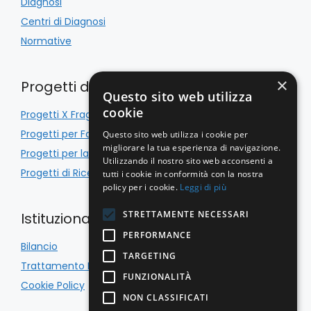
Diagnosi
Centri di Diagnosi
Normative
×
Progetti di Inclusione
Questo sito web utilizza
cookie
Progetti X Fragile
Progetti per Famiglie
Questo sito web utilizza i cookie per
migliorare la tua esperienza di navigazione.
Progetti per la Scuola
Utilizzando il nostro sito web acconsenti a
Progetti di Ricerca
tutti i cookie in conformità con la nostra
policy per i cookie.
Leggi di più
STRETTAMENTE NECESSARI
Istituzionale
PERFORMANCE
Bilancio
TARGETING
Trattamento Dati
FUNZIONALITÀ
Cookie Policy
NON CLASSIFICATI