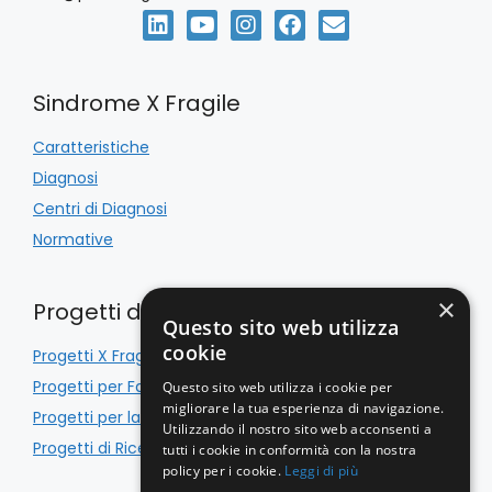
Sindrome X Fragile
Caratteristiche
Diagnosi
Centri di Diagnosi
Normative
×
Progetti di Inclusione
Questo sito web utilizza
cookie
Progetti X Fragile
Progetti per Famiglie
Questo sito web utilizza i cookie per
migliorare la tua esperienza di navigazione.
Progetti per la Scuola
Utilizzando il nostro sito web acconsenti a
Progetti di Ricerca
tutti i cookie in conformità con la nostra
policy per i cookie.
Leggi di più