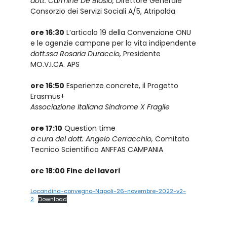
dott. Carmine De Blasio,
Direttore Generale
Consorzio dei Servizi Sociali A/5, Atripalda
ore 16:30
L’articolo 19 della Convenzione ONU
e le agenzie campane per la vita indipendente
dott.ssa Rosaria Duraccio,
Presidente
MO.V.I.CA. APS
ore 16:50
Esperienze concrete, il Progetto
Erasmus+
Associazione Italiana Sindrome X Fragile
ore 17:10
Question time
a cura del dott. Angelo Cerracchio,
Comitato
Tecnico Scientifico ANFFAS CAMPANIA
ore 18:00 Fine dei lavori
Locandina-convegno-Napoli-26-novembre-2022-v2-
2
Download