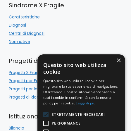
Sindrome X Fragile
Caratteristiche
Diagnosi
Centri di Diagnosi
Normative
×
Progetti di Inclusione
Questo sito web utilizza
cookie
Progetti X Fragile
Progetti per Famiglie
Questo sito web utilizza i cookie per
migliorare la tua esperienza di navigazione.
Progetti per la Scuola
Utilizzando il nostro sito web acconsenti a
Progetti di Ricerca
tutti i cookie in conformità con la nostra
policy per i cookie.
Leggi di più
STRETTAMENTE NECESSARI
Istituzionale
PERFORMANCE
Bilancio