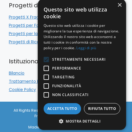
×
Progetti di Inclusione
Questo sito web utilizza
cookie
Progetti X Fragile
Progetti per Famiglie
Questo sito web utilizza i cookie per
migliorare la tua esperienza di navigazione.
Progetti per la Scuola
Utilizzando il nostro sito web acconsenti a
Progetti di Ricerca
tutti i cookie in conformità con la nostra
policy per i cookie.
Leggi di più
STRETTAMENTE NECESSARI
Istituzionale
PERFORMANCE
Bilancio
TARGETING
Trattamento Dati
FUNZIONALITÀ
Cookie Policy
NON CLASSIFICATI
ACCETTA TUTTO
RIFIUTA TUTTO
All Rights Reserved © Associazione Italiana Sindrome X
Fragile APS 2026 C.F. 97133650156
MOSTRA DETTAGLI
Privacy Policy
|
Cookie Policy
Made with
& Caffeine by
Nyxsolutions