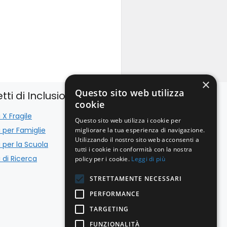
×
Questo sito web utilizza
tti di Inclusione
Istituzionale
cookie
 X Fragile
Bilancio
Questo sito web utilizza i cookie per
i per Famiglie
Trattamento Dati
migliorare la tua esperienza di navigazione.
Utilizzando il nostro sito web acconsenti a
i per la Scuola
Cookie Policy
tutti i cookie in conformità con la nostra
 di Ricerca
policy per i cookie.
Leggi di più
STRETTAMENTE NECESSARI
PERFORMANCE
TARGETING
FUNZIONALITÀ