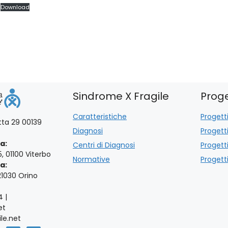
Download
Sindrome X Fragile
Proge
Caratteristiche
Progetti
otta 29 00139
Diagnosi
Progett
a:
Centri di Diagnosi
Progett
5, 01100 Viterbo
Normative
Progetti
a:
21030 Orino
4 |
et
le.net