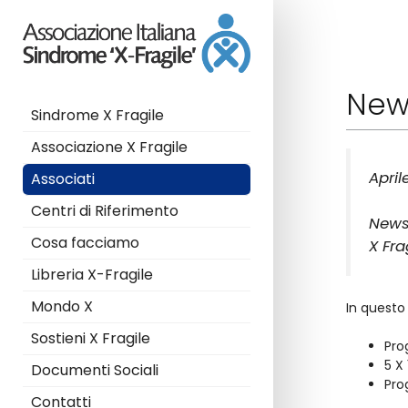
News
Sindrome X Fragile
Associazione X Fragile
April
Associati
Centri di Riferimento
Newsl
Cosa facciamo
X Fra
Libreria X-Fragile
Mondo X
In quest
Sostieni X Fragile
Pro
5 X
Documenti Sociali
Pro
Contatti