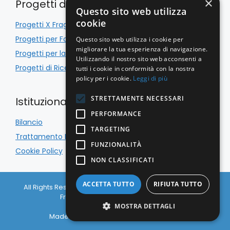
×
Progetti di Inclusione
Questo sito web utilizza
cookie
Progetti X Fragile
Progetti per Famiglie
Questo sito web utilizza i cookie per
migliorare la tua esperienza di navigazione.
Progetti per la Scuola
Utilizzando il nostro sito web acconsenti a
Progetti di Ricerca
tutti i cookie in conformità con la nostra
policy per i cookie.
Leggi di più
STRETTAMENTE NECESSARI
Istituzionale
PERFORMANCE
Bilancio
TARGETING
Trattamento Dati
FUNZIONALITÀ
Cookie Policy
NON CLASSIFICATI
ACCETTA TUTTO
RIFIUTA TUTTO
All Rights Reserved © Associazione Italiana Sindrome X
Fragile APS 2026 C.F. 97133650156
Privacy Policy
|
Cookie Policy
MOSTRA DETTAGLI
Made with
& Caffeine by
Nyxsolutions