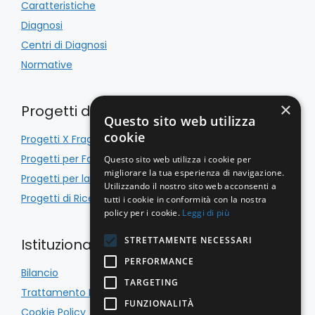
Caratteristiche
Diagnosi
Centri di Diagnosi
Normative
×
Progetti di Inclusione
Questo sito web utilizza
cookie
Progetti X Fragile
Progetti per Famiglie
Questo sito web utilizza i cookie per
migliorare la tua esperienza di navigazione.
Progetti per la Scuola
Utilizzando il nostro sito web acconsenti a
Progetti di Ricerca
tutti i cookie in conformità con la nostra
policy per i cookie.
Leggi di più
STRETTAMENTE NECESSARI
Istituzionale
PERFORMANCE
Bilancio
TARGETING
Trattamento Dati
FUNZIONALITÀ
Cookie Policy