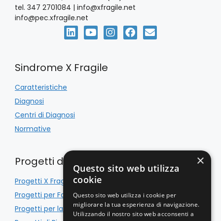
s
tel. 347 2701084 | info@xfragile.net
n
info@pec.xfragile.net
t
e
e
N
Sindrome X Fragile
a
Caratteristiche
Diagnosi
v
Centri di Diagnosi
i
Normative
g
×
Progetti di Inclusione
Questo sito web utilizza
a
cookie
Progetti X Fragile
z
Progetti per Famiglie
Questo sito web utilizza i cookie per
migliorare la tua esperienza di navigazione.
Progetti per la Scuola
i
Utilizzando il nostro sito web acconsenti a