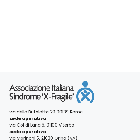
i
l
i
a
R
d
s
a
i
t
t
a
c
e
.
N
e
a
r
v
c
i
a
g
a
e
via della Bufalotta 29 00139 Roma
z
v
sede operativa:
i
via Col di Lana 5, 01100 Viterbo
i
sede operativa:
o
via Marinoni 5, 21030 Orino (VA)