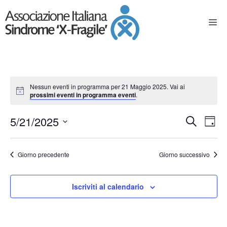
Nessun eventi in programma per 21 Maggio 2025. Vai ai
prossimi eventi in programma eventi
.
E
E
5/21/2025
C
G
e
S
v
v
i
e
r
o
e
Giorno precedente
Giorno successivo
l
e
c
r
e
n
a
z
n
n
t
Iscriviti al calendario
i
o
o
t
o
n
a
V