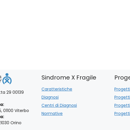
d
a
t
a
.
Sindrome X Fragile
Proge
Caratteristiche
Progetti
otta 29 00139
Diagnosi
Progett
a:
Centri di Diagnosi
Progett
5, 01100 Viterbo
Normative
Progetti
a:
21030 Orino