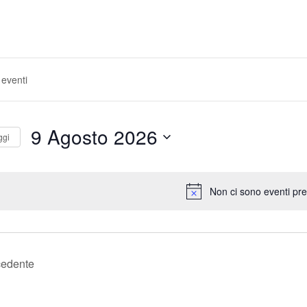
9 Agosto 2026
ggi
S
e
l
Non ci sono eventi prev
e
z
i
o
n
cedente
a
l
a