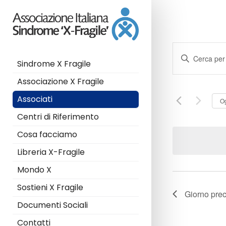
E
I
Sindrome X Fragile
n
v
s
Associazione X Fragile
e
e
r
Associati
O
i
n
Centri di Riferimento
s
c
t
Cosa facciamo
i
P
i
Libreria X-Fragile
a
Mondo X
r
R
o
Sostieni X Fragile
l
Giorno pre
i
a
Documenti Sociali
C
c
Contatti
h