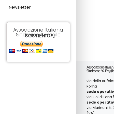
i
e
Newsletter
a
v
r
e
.
c
Associazione Italiana
C
Sindrome X Fragile
SOSTIENICI
e
a
r
c
e
a
E
v
v
e
i
n
t
s
via della Bufal
i
Roma
p
t
sede operativ
e
via Col di Lana 
r
e
sede operativ
P
via Marinoni 5, 
a
(VA)