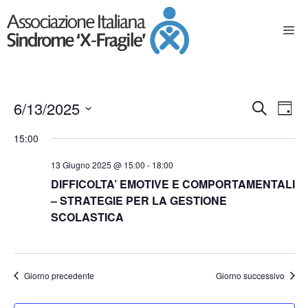
E
E
6/13/2025
C
G
e
S
v
v
i
15:00
e
r
o
e
l
e
c
13 Giugno 2025 @ 15:00
-
18:00
r
e
n
a
DIFFICOLTA’ EMOTIVE E COMPORTAMENTALI
z
n
n
t
i
– STRATEGIE PER LA GESTIONE
o
o
SCOLASTICA
t
o
n
a
V
i
l
i
a
R
Giorno precedente
Giorno successivo
d
s
a