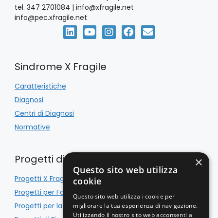
e
tel. 347 2701084 | info@xfragile.net
info@pec.xfragile.net
N
a
Sindrome X Fragile
v
i
Caratteristiche
Diagnosi
g
Centri di Diagnosi
a
Normative
z
Progetti di Inclusione
×
i
Questo sito web utilizza
Progetti X Fragile
cookie
o
Progetti per Famiglie
Questo sito web utilizza i cookie per
Progetti per la Scuola
migliorare la tua esperienza di navigazione.
n
Utilizzando il nostro sito web acconsenti a