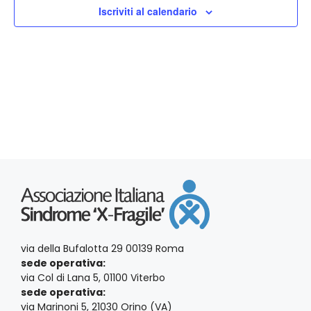
i
t
t
Iscriviti al calendario
a
c
e
.
N
e
a
r
v
c
i
a
g
a
e
z
v
i
i
o
via della Bufalotta 29 00139 Roma
s
sede operativa:
n
via Col di Lana 5, 01100 Viterbo
t
e
sede operativa:
via Marinoni 5, 21030 Orino (VA)