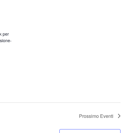
nk per
usione-
Prossimo
Eventi