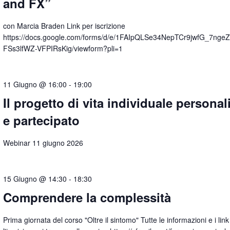
and FX”
con Marcia Braden Link per iscrizione
https://docs.google.com/forms/d/e/1FAIpQLSe34NepTCr9jwfG_7ngeZ
FSs3lfWZ-VFPIRsKig/viewform?pli=1
11 Giugno @ 16:00
-
19:00
Il progetto di vita individuale personal
e partecipato
Webinar 11 giugno 2026
15 Giugno @ 14:30
-
18:30
Comprendere la complessità
Prima giornata del corso "Oltre il sintomo" Tutte le informazioni e i link