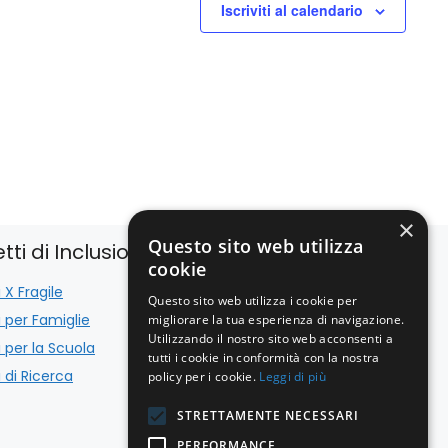
Iscriviti al calendario
×
Questo sito web utilizza
tti di Inclusione
Istituzionale
cookie
 X Fragile
Bilancio
Questo sito web utilizza i cookie per
i per Famiglie
Trattamento Dati
migliorare la tua esperienza di navigazione.
Utilizzando il nostro sito web acconsenti a
i per la Scuola
Cookie Policy
tutti i cookie in conformità con la nostra
 di Ricerca
policy per i cookie.
Leggi di più
STRETTAMENTE NECESSARI
PERFORMANCE