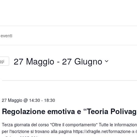
27 Maggio
 - 
27 Giugno
ggi
S
e
l
e
z
27 Maggio @ 14:30
-
18:30
i
o
Regolazione emotiva e “Teoria Polivag
n
a
Terza giornata del corso "Oltre il comportamento" Tutte le informazioni 
l
per l'iscrizione si trovano alla pagina https://xfragile.net/formazione-x-
a