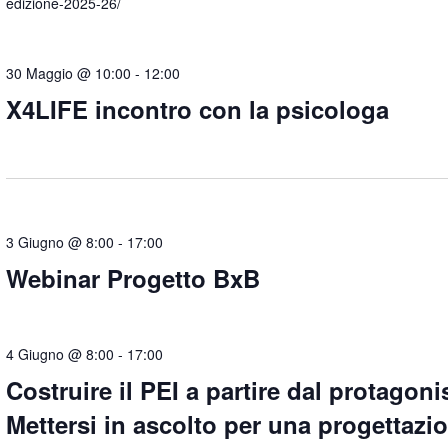
edizione-2025-26/
d
a
t
30 Maggio @ 10:00
-
12:00
a
.
X4LIFE incontro con la psicologa
3 Giugno @ 8:00
-
17:00
Webinar Progetto BxB
4 Giugno @ 8:00
-
17:00
Costruire il PEI a partire dal protagoni
Mettersi in ascolto per una progettazi