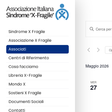
E
I
Sindrome X Fragile
n
v
s
Associazione X Fragile
e
e
r
Associati
O
i
n
Centri di Riferimento
s
c
t
Maggio 2026
Cosa facciamo
i
P
i
Libreria X-Fragile
a
MER
Mondo X
r
R
27
o
Sostieni X Fragile
l
i
a
Documenti Sociali
C
c
Contatti
h