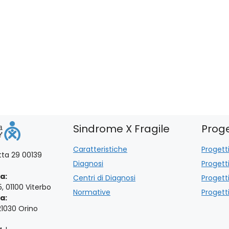
Sindrome X Fragile
Proge
Caratteristiche
Progetti
otta 29 00139
Diagnosi
Progett
a:
Centri di Diagnosi
Progett
5, 01100 Viterbo
Normative
Progetti
a:
21030 Orino