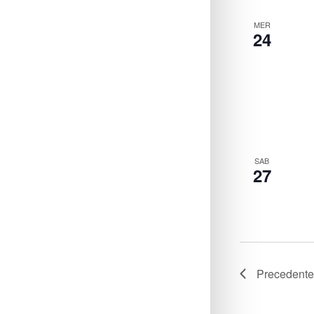
MER
24
SAB
27
Precedent