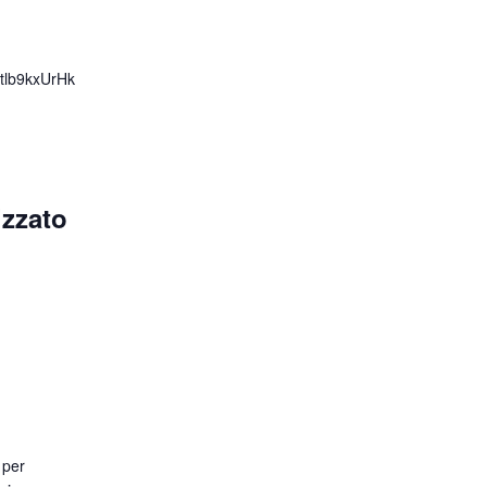
tlb9kxUrHk
izzato
 per