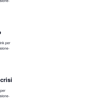
usione-
o
ink per
usione-
crisi
 per
usione-