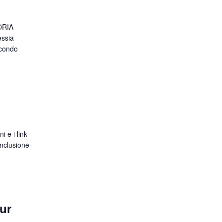
ORIA
essia
econdo
 e i link
inclusione-
ur