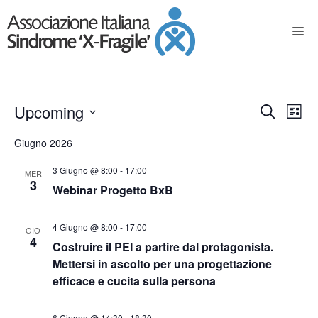
E
E
Upcoming
C
L
e
S
v
v
i
Giugno 2026
e
r
s
e
l
e
c
3 Giugno @ 8:00
-
17:00
t
e
MER
n
a
3
Webinar Progetto BxB
z
a
n
t
i
o
t
o
4 Giugno @ 8:00
-
17:00
GIO
n
4
Costruire il PEI a partire dal protagonista.
a
V
i
Mettersi in ascolto per una progettazione
l
i
a
efficace e cucita sulla persona
R
d
s
a
6 Giugno @ 14:30
-
18:30