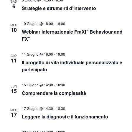
i
SAB
t
t
6
Strategie e strumenti d’intervento
a
c
e
.
N
e
10 Giugno @ 18:00
-
19:00
MER
10
Webinar internazionale FraXI “Behaviour and
a
r
FX”
v
c
i
11 Giugno @ 16:00
-
19:00
GIO
11
a
Il progetto di vita individuale personalizzato e
g
partecipato
a
e
z
v
15 Giugno @ 14:30
-
18:30
LUN
15
i
Comprendere la complessità
i
o
17 Giugno @ 14:30
-
18:30
s
MER
n
17
Leggere la diagnosi e il funzionamento
t
e
22 Giugno @ 14:30
-
18:30