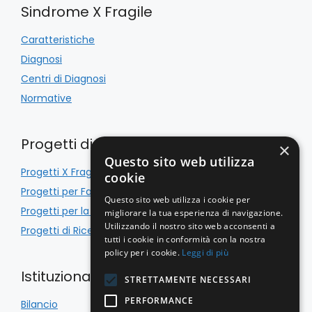
Sindrome X Fragile
Caratteristiche
Diagnosi
Centri di Diagnosi
Normative
Progetti di Inclusione
×
Questo sito web utilizza
Progetti X Fragile
cookie
Progetti per Famiglie
Questo sito web utilizza i cookie per
Progetti per la Scuola
migliorare la tua esperienza di navigazione.
Utilizzando il nostro sito web acconsenti a
Progetti di Ricerca
tutti i cookie in conformità con la nostra
policy per i cookie.
Leggi di più
Istituzionale
STRETTAMENTE NECESSARI
PERFORMANCE
Bilancio