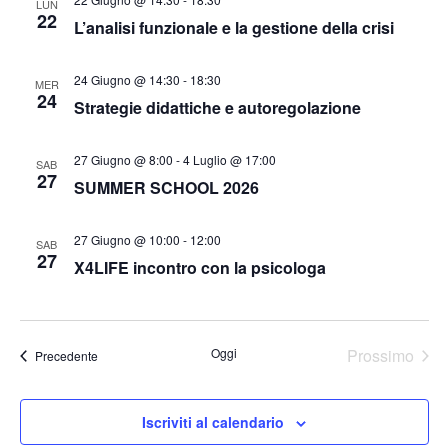
LUN
e
22
L’analisi funzionale e la gestione della crisi
N
24 Giugno @ 14:30
-
18:30
MER
a
24
Strategie didattiche e autoregolazione
v
27 Giugno @ 8:00
-
4 Luglio @ 17:00
SAB
i
27
SUMMER SCHOOL 2026
g
27 Giugno @ 10:00
-
12:00
SAB
27
a
X4LIFE incontro con la psicologa
z
i
Oggi
Prossimo
Eventi
Precedente
Eventi
o
Iscriviti al calendario
n