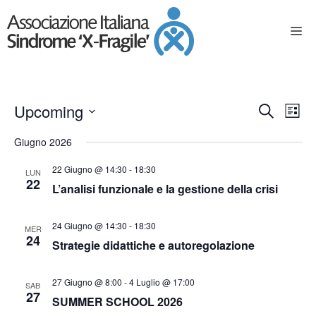
E
E
Upcoming
C
L
e
S
v
v
i
Giugno 2026
e
r
s
e
l
e
c
22 Giugno @ 14:30
-
18:30
t
e
LUN
n
a
22
L’analisi funzionale e la gestione della crisi
z
a
n
t
i
o
t
o
24 Giugno @ 14:30
-
18:30
MER
n
24
Strategie didattiche e autoregolazione
a
V
i
l
i
a
R
27 Giugno @ 8:00
-
4 Luglio @ 17:00
SAB
d
27
s
SUMMER SCHOOL 2026
a