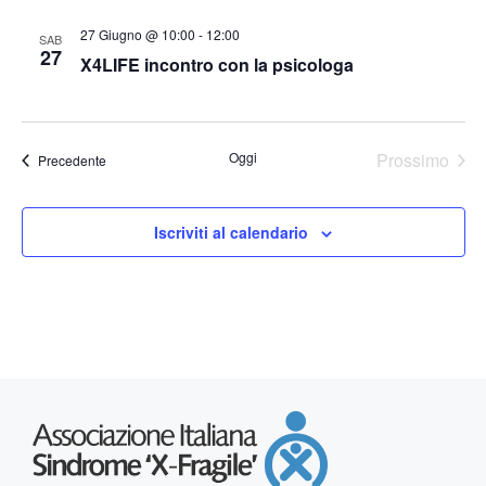
i
t
t
a
27 Giugno @ 10:00
-
12:00
c
SAB
e
.
27
X4LIFE incontro con la psicologa
N
e
a
r
v
Oggi
Prossimo
Eventi
Precedente
c
Eventi
i
a
g
Iscriviti al calendario
a
e
z
v
i
i
o
s
n
t
e