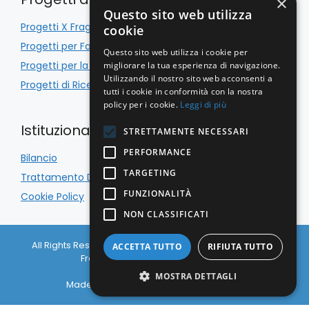
×
Questo sito web utilizza
e
Progetti X Fragile
cookie
Progetti per Famiglie
Questo sito web utilizza i cookie per
Progetti per la Scuola
migliorare la tua esperienza di navigazione.
Utilizzando il nostro sito web acconsenti a
Progetti di Ricerca
tutti i cookie in conformità con la nostra
policy per i cookie.
Leggi di più
Istituzionale
STRETTAMENTE NECESSARI
PERFORMANCE
Bilancio
TARGETING
Trattamento Dati
FUNZIONALITÀ
Cookie Policy
NON CLASSIFICATI
All Rights Reserved © Associazione Italiana Sindrome X
ACCETTA TUTTO
RIFIUTA TUTTO
Fragile APS 2026 C.F. 97133650156
Privacy Policy
|
Cookie Policy
MOSTRA DETTAGLI
Made with
& Caffeine by
Nyxsolutions