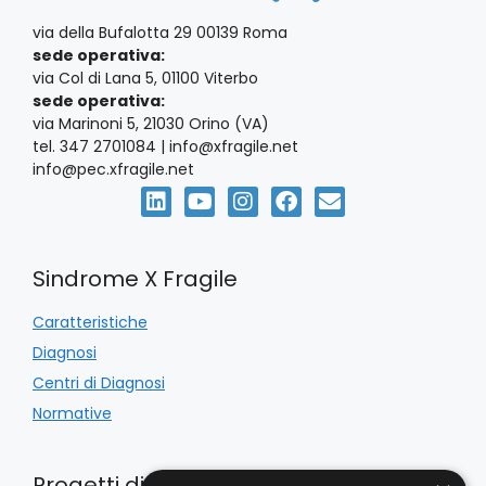
e
via della Bufalotta 29 00139 Roma
N
sede operativa:
via Col di Lana 5, 01100 Viterbo
a
sede operativa:
via Marinoni 5, 21030 Orino (VA)
v
tel. 347 2701084 | info@xfragile.net
info@pec.xfragile.net
i
g
Sindrome X Fragile
a
Caratteristiche
z
Diagnosi
i
Centri di Diagnosi
Normative
o
n
Progetti di Inclusione