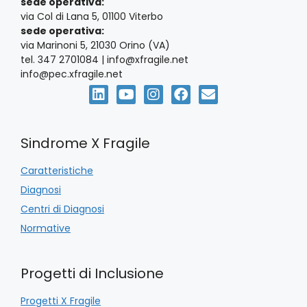
sede operativa:
e
i
via Col di Lana 5, 01100 Viterbo
sede operativa:
N
via Marinoni 5, 21030 Orino (VA)
tel. 347 2701084 | info@xfragile.net
a
info@pec.xfragile.net
v
i
Sindrome X Fragile
g
Caratteristiche
a
Diagnosi
z
Centri di Diagnosi
Normative
i
o
Progetti di Inclusione
n
Progetti X Fragile