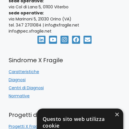
sede operativa:
e
i
via Col di Lana 5, 01100 Viterbo
sede operativa:
N
via Marinoni 5, 21030 Orino (VA)
tel. 347 2701084 | info@xfragile.net
a
info@pec.xfragile.net
v
i
Sindrome X Fragile
g
Caratteristiche
a
Diagnosi
z
Centri di Diagnosi
Normative
i
o
×
Progetti di Inclusione
Questo sito web utilizza
n
cookie
Progetti X Fragile