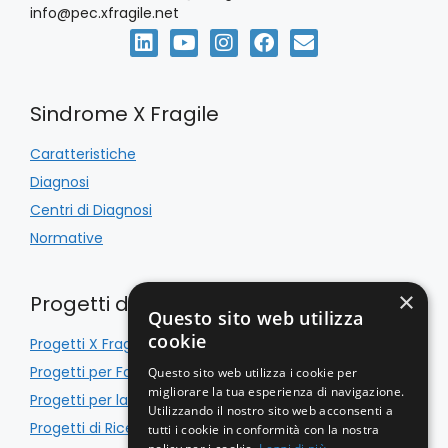
info@pec.xfragile.net
Sindrome X Fragile
Caratteristiche
Diagnosi
Centri di Diagnosi
Normative
×
Progetti di Inclusione
Questo sito web utilizza
cookie
Progetti X Fragile
Progetti per Famiglie
Questo sito web utilizza i cookie per
migliorare la tua esperienza di navigazione.
Progetti per la Scuola
Utilizzando il nostro sito web acconsenti a
Progetti di Ricerca
tutti i cookie in conformità con la nostra