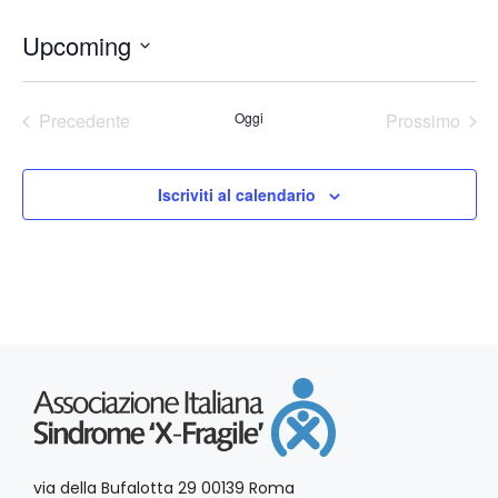
Upcoming
S
e
Precedente
Oggi
Prossimo
l
Eventi
Eventi
e
z
i
Iscriviti al calendario
o
n
a
l
a
d
a
t
a
.
via della Bufalotta 29 00139 Roma