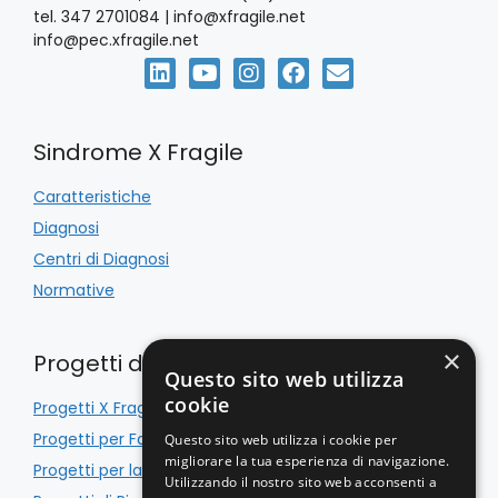
s
tel. 347 2701084 | info@xfragile.net
n
info@pec.xfragile.net
t
e
e
N
Sindrome X Fragile
a
Caratteristiche
Diagnosi
v
Centri di Diagnosi
i
Normative
g
×
Progetti di Inclusione
Questo sito web utilizza
a
cookie
Progetti X Fragile
z
Progetti per Famiglie
Questo sito web utilizza i cookie per
migliorare la tua esperienza di navigazione.
Progetti per la Scuola
i
Utilizzando il nostro sito web acconsenti a