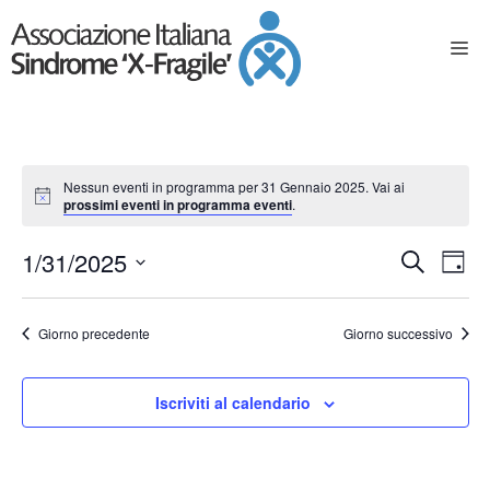
Nessun eventi in programma per 31 Gennaio 2025. Vai ai
prossimi eventi in programma eventi
.
E
E
1/31/2025
C
G
e
S
v
v
i
e
r
o
e
Giorno precedente
Giorno successivo
l
e
c
r
e
n
a
z
n
n
t
Iscriviti al calendario
i
o
o
t
o
n
a
V