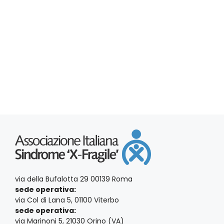
i
l
i
a
R
d
s
a
i
t
t
a
c
e
.
N
e
a
r
v
c
i
a
g
a
e
via della Bufalotta 29 00139 Roma
z
v
sede operativa:
i
via Col di Lana 5, 01100 Viterbo
i
sede operativa:
o
via Marinoni 5, 21030 Orino (VA)