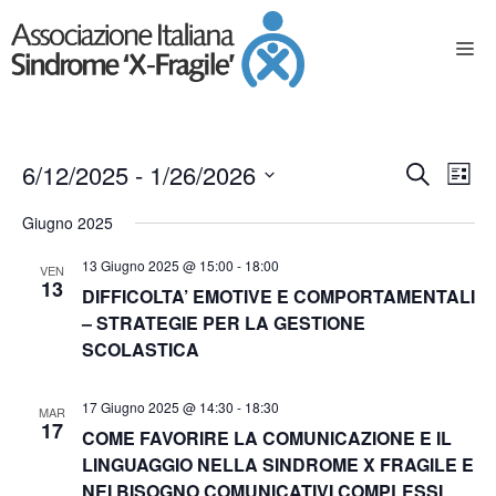
E
E
6/12/2025
 - 
1/26/2026
C
L
e
S
v
v
i
Giugno 2025
e
r
s
e
l
e
c
13 Giugno 2025 @ 15:00
-
18:00
t
e
VEN
n
a
13
DIFFICOLTA’ EMOTIVE E COMPORTAMENTALI
z
a
n
t
i
– STRATEGIE PER LA GESTIONE
o
SCOLASTICA
t
o
n
a
V
i
17 Giugno 2025 @ 14:30
-
18:30
l
MAR
17
i
a
COME FAVORIRE LA COMUNICAZIONE E IL
R
d
LINGUAGGIO NELLA SINDROME X FRAGILE E
s
a
NEI BISOGNO COMUNICATIVI COMPLESSI