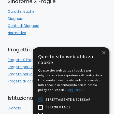
Sindrome X Fragile
Caratteristiche
Diagnosi
Centri di Diagnosi
Normative
Progetti di Inclusione
×
Questo sito web utilizza
Progetti X Fragile
cookie
Progetti per Famiglie
Questo sito web utilizza i cookie per
Progetti per la Scuola
migliorare la tua esperienza di navigazione.
Utilizzando il nostro sito web acconsenti a
Progetti di Ricerca
tutti i cookie in conformità con la nostra
policy per i cookie.
Leggi di più
Istituzionale
STRETTAMENTE NECESSARI
PERFORMANCE
Bilancio