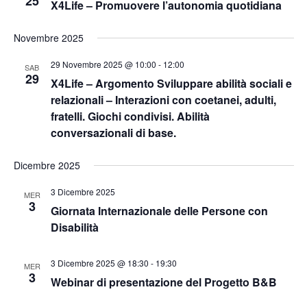
25
X4Life – Promuovere l’autonomia quotidiana
e
N
Novembre 2025
a
29 Novembre 2025 @ 10:00
-
12:00
SAB
29
X4Life – Argomento Sviluppare abilità sociali e
v
relazionali – Interazioni con coetanei, adulti,
fratelli. Giochi condivisi. Abilità
i
conversazionali di base.
g
Dicembre 2025
a
3 Dicembre 2025
MER
3
z
Giornata Internazionale delle Persone con
Disabilità
i
3 Dicembre 2025 @ 18:30
-
19:30
o
MER
3
Webinar di presentazione del Progetto B&B
n