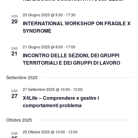
i
t
t
a
c
e
20 Giugno 2025 @ 9:30
-
17:30
.
VEN
20
INTERNATIONAL WORKSHOP ON FRAGILE X
N
e
SYNDROME
a
r
v
21 Giugno 2025 @ 8:00
-
17:00
SAB
c
21
i
INCONTRO DELLE SEZIONI, DEI GRUPPI
TERRITORIALI E DEI GRUPPI DI LAVORO
a
g
a
e
Settembre 2025
z
v
27 Settembre 2025 @ 10:00
-
12:00
SAB
27
i
X4Life – Comprendere e gestire i
i
comportamenti problema
o
s
n
Ottobre 2025
t
e
25 Ottobre 2025 @ 10:00
-
12:00
SAB