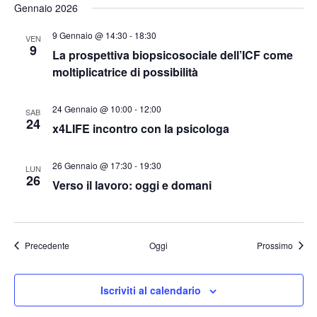
Gennaio 2026
e
9 Gennaio @ 14:30
-
18:30
VEN
9
La prospettiva biopsicosociale dell’ICF come
moltiplicatrice di possibilità
24 Gennaio @ 10:00
-
12:00
SAB
24
x4LIFE incontro con la psicologa
26 Gennaio @ 17:30
-
19:30
LUN
26
Verso il lavoro: oggi e domani
Eventi
Eventi
Precedente
Oggi
Prossimo
Iscriviti al calendario