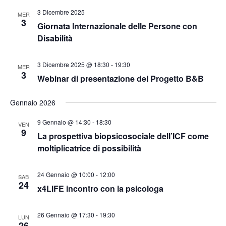
e
3 Dicembre 2025
MER
3
Giornata Internazionale delle Persone con
N
Disabilità
a
3 Dicembre 2025 @ 18:30
-
19:30
MER
v
3
Webinar di presentazione del Progetto B&B
i
Gennaio 2026
g
9 Gennaio @ 14:30
-
18:30
VEN
9
a
La prospettiva biopsicosociale dell’ICF come
moltiplicatrice di possibilità
z
i
24 Gennaio @ 10:00
-
12:00
SAB
24
x4LIFE incontro con la psicologa
o
26 Gennaio @ 17:30
-
19:30
n
LUN
26