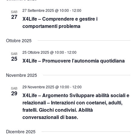
i
t
t
a
27 Settembre 2025 @ 10:00
-
12:00
c
SAB
e
.
27
X4Life – Comprendere e gestire i
N
e
comportamenti problema
a
r
Ottobre 2025
v
c
25 Ottobre 2025 @ 10:00
-
12:00
i
SAB
25
X4Life – Promuovere l’autonomia quotidiana
a
g
a
e
Novembre 2025
z
29 Novembre 2025 @ 10:00
-
12:00
v
SAB
29
X4Life – Argomento Sviluppare abilità sociali e
i
i
relazionali – Interazioni con coetanei, adulti,
o
fratelli. Giochi condivisi. Abilità
s
n
conversazionali di base.
t
e
Dicembre 2025