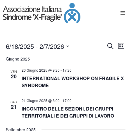
E
E
6/18/2025
 - 
2/7/2026
C
L
e
S
v
v
i
Giugno 2025
e
r
s
e
l
e
c
20 Giugno 2025 @ 9:30
-
17:30
t
e
VEN
n
a
20
INTERNATIONAL WORKSHOP ON FRAGILE X
z
a
n
t
i
SYNDROME
o
t
o
n
21 Giugno 2025 @ 8:00
-
17:00
SAB
a
V
i
21
INCONTRO DELLE SEZIONI, DEI GRUPPI
l
i
a
TERRITORIALI E DEI GRUPPI DI LAVORO
R
d
s
a
Settembre 2025