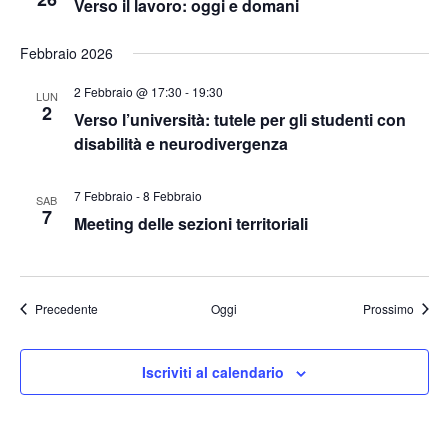
Verso il lavoro: oggi e domani
e
Febbraio 2026
2 Febbraio @ 17:30
-
19:30
LUN
2
Verso l’università: tutele per gli studenti con
disabilità e neurodivergenza
7 Febbraio
-
8 Febbraio
SAB
7
Meeting delle sezioni territoriali
Eventi
Eventi
Precedente
Oggi
Prossimo
Iscriviti al calendario