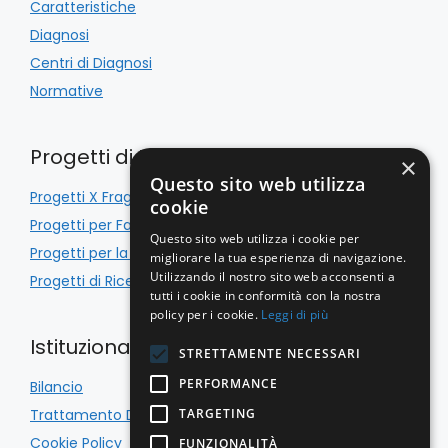
Caratteristiche
Diagnosi
Centri di Diagnosi
Normative
Progetti di Inclusione
×
Questo sito web utilizza
Progetti X Fragile
cookie
Progetti per Famiglie
Questo sito web utilizza i cookie per
Progetti per la Scuola
migliorare la tua esperienza di navigazione.
Utilizzando il nostro sito web acconsenti a
Progetti di Ricerca
tutti i cookie in conformità con la nostra
policy per i cookie.
Leggi di più
Istituzionale
STRETTAMENTE NECESSARI
PERFORMANCE
Bilancio
Trattamento Dati
TARGETING
Cookie Policy
FUNZIONALITÀ