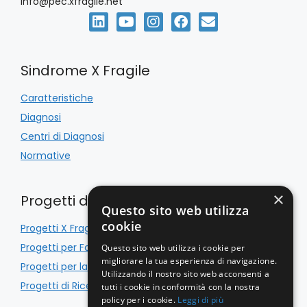
info@pec.xfragile.net
Sindrome X Fragile
Caratteristiche
Diagnosi
Centri di Diagnosi
Normative
×
Progetti di Inclusione
Questo sito web utilizza
cookie
Progetti X Fragile
Progetti per Famiglie
Questo sito web utilizza i cookie per
migliorare la tua esperienza di navigazione.
Progetti per la Scuola
Utilizzando il nostro sito web acconsenti a
Progetti di Ricerca
tutti i cookie in conformità con la nostra
policy per i cookie.
Leggi di più