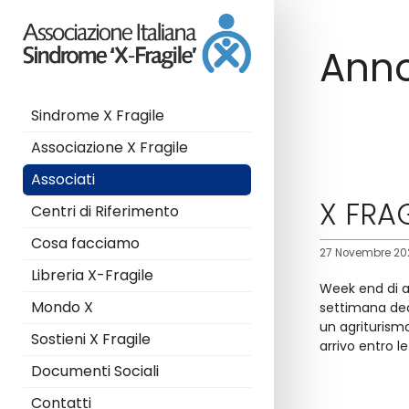
Ann
Sindrome X Fragile
Associazione X Fragile
Associati
X FRA
Centri di Riferimento
Cosa facciamo
27 Novembre 20
Libreria X-Fragile
Week end di am
Mondo X
settimana ded
un agriturismo
Sostieni X Fragile
arrivo entro l
Documenti Sociali
Contatti