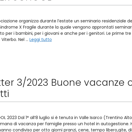
ciazione organizza durante l’estate un seminario residenziale ded
indrome X Fragile durante la quale vengono approntati seminari c
 per i bambini, per i giovani e anche per i genitori. Le prime tre ed
 Viterbo. Nel …
Leggi tutto
tter 3/2023 Buone vacanze co
ti
2023 Dal 1° all’8 luglio si è tenuta in Valle Isarco (Trentino A
imana di vacanza per famiglie presso un hotel in autogestione.
anno condiviso per otto giorni pranzi, cene, tempo libero,gite, di