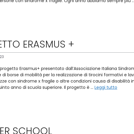
persone con sindrome x fragile. Ogni anno abbiamo sempre più 
TTO ERASMUS +
23
l progetto Erasmus+ presentato dall’Associazione Italiana Sindro
di borse di mobilità per la realizzazione di tirocini formativi e lavo
zze con sindrome x fragile o altre condizioni causa di disabilità 
uinto anno di scuola superiore. Il progetto è …
Leggi tutto
ER SCHOOL