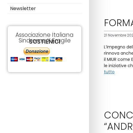
Newsletter
FORMA
Associazione Italiana
21 Novembre 20
Sindrome X Fragile
SOSTIENICI
L’impegno dell
rinnova anche
il MIUR come 
le iniziative 
tutto
CONCO
“ANDR