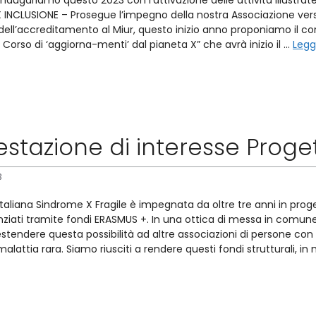
nauguriamo questo 2023 con l’attivazione delle attività illustrate
INCLUSIONE – Prosegue l’impegno della nostra Associazione vers
 dell’accreditamento al Miur, questo inizio anno proponiamo il co
 Corso di ‘aggiorna-menti’ dal pianeta X” che avrà inizio il …
Legg
estazione di interesse Prog
3
taliana Sindrome X Fragile è impegnata da oltre tre anni in proget
anziati tramite fondi ERASMUS +. In una ottica di messa in comune
tendere questa possibilità ad altre associazioni di persone con di
alattia rara. Siamo riusciti a rendere questi fondi strutturali, 