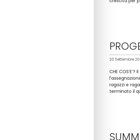
crescita per 
PROGE
20 Settembre 20
CHE COS’E’? I
l’assegnazione 
ragazzi e raga
terminato il q
SUMM