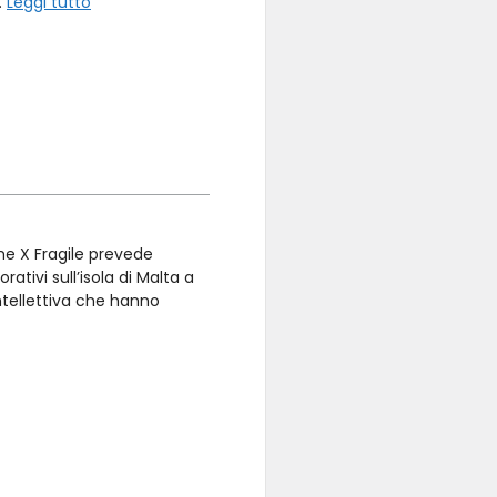
…
Leggi tutto
me X Fragile prevede
rativi sull’isola di Malta a
intellettiva che hanno