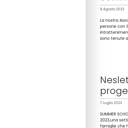
9 Agosto 2023
La nostra Asso
persone con S
intrattenimento
sono tenute a
Nesle
proget
7 Luglio 2023
SUMMER SCHOOL 
2023,una sett
famiglie che h