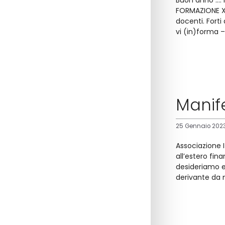
Buon anno …. I
FORMAZIONE X 
docenti. Forti
vi (in)forma –
Manif
25 Gennaio 202
Associazione I
all’estero fin
desideriamo es
derivante da m