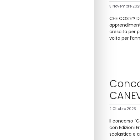
3 Novembre 202
CHE COS’E’? Da
apprendimenti,
crescita per p
volta per l’a
Conco
CANEV
2 Ottobre 2023
Il concorso “C
con Edizioni E
scolastica e a