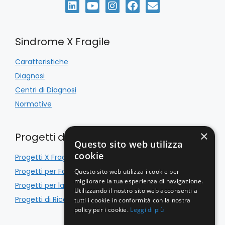
Sindrome X Fragile
Caratteristiche
Diagnosi
Centri di Diagnosi
Normative
×
Progetti di Inclusione
Questo sito web utilizza
cookie
Progetti X Fragile
Progetti per Famiglie
Questo sito web utilizza i cookie per
migliorare la tua esperienza di navigazione.
Progetti per la Scuola
Utilizzando il nostro sito web acconsenti a
Progetti di Ricerca
tutti i cookie in conformità con la nostra
policy per i cookie.
Leggi di più